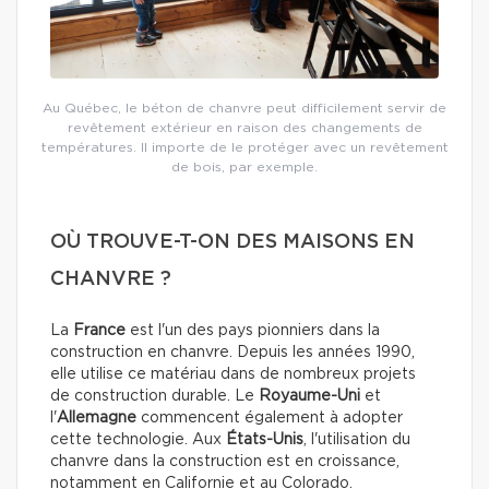
Au Québec, le béton de chanvre peut difficilement servir de
revêtement extérieur en raison des changements de
températures. Il importe de le protéger avec un revêtement
de bois, par exemple.
OÙ TROUVE-T-ON DES MAISONS EN
CHANVRE ?
La
France
est l'un des pays pionniers dans la
construction en chanvre. Depuis les années 1990,
elle utilise ce matériau dans de nombreux projets
de construction durable. Le
Royaume-Uni
et
l'
Allemagne
commencent également à adopter
cette technologie.
Aux
États-Unis
, l'utilisation du
chanvre dans la construction est en croissance,
notamment en Californie et au Colorado.