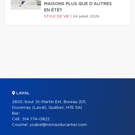
MAISONS PLUS QUE D'AUTRES
EN ÉTÉ?
STYLE DE VIE
|
24 juillet 2026
LAVAL
2820, boul. St-Martin Est, Bureau 201,
Duvernay (Laval), Québec, H7E 5A1
Bur.:
Cell.:
514 774-0822
Courriel:
ysabel@remaxducartier.com