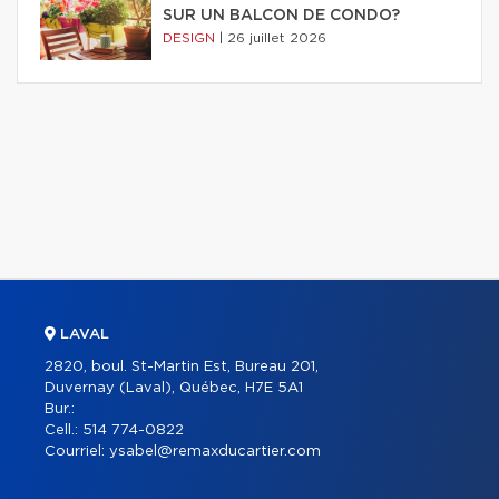
SUR UN BALCON DE CONDO?
DESIGN
|
26 juillet 2026
LAVAL
2820, boul. St-Martin Est, Bureau 201,
Duvernay (Laval), Québec, H7E 5A1
Bur.:
Cell.:
514 774-0822
Courriel:
ysabel@remaxducartier.com